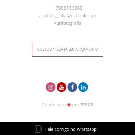
17988156868
aurifotografia@outlook.com
Aurifotografia
GOSTOU? PEÇA JÁ SEU ORÇAMENTO
Fale comigo no Whatsapp!