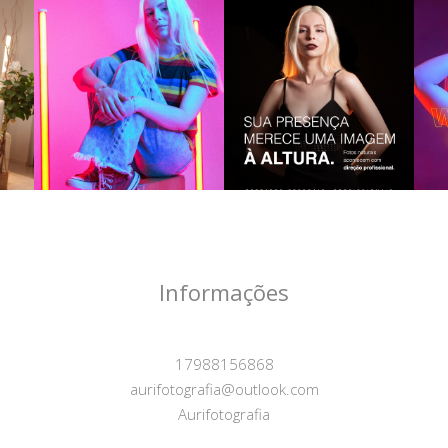
Informações
17988156868
aurifotografia@outlook.com
Aurifotografia